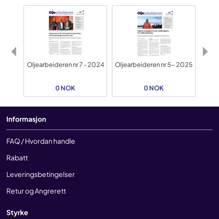
Oljearbeideren nr 7 - 2024
Oljearbeideren nr 5- 2025
Oljea
0 NOK
0 NOK
Informasjon
FAQ / Hvordan handle
Rabatt
Leveringsbetingelser
Retur og Angrerett
Styrke