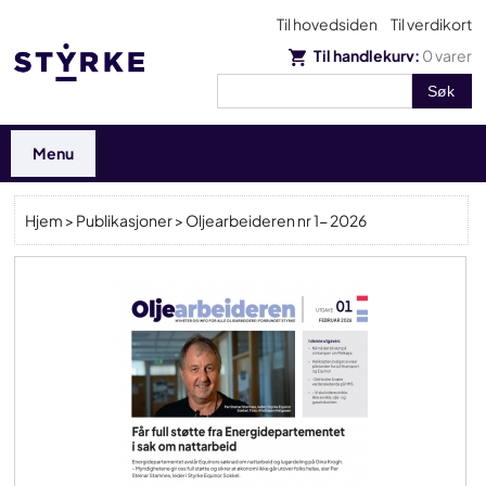
Til hovedsiden
Til verdikort
Til handlekurv:
0
varer
Menu
Hjem
>
Publikasjoner
> Oljearbeideren nr 1- 2026