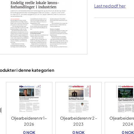
Last ned pdf her
odukter i denne kategorien
Oljearbeideren nr 1-
Oljearbeideren nr 2 -
Oljearbeideren
2026
2023
2024
0 NOK
0 NOK
0 NOK