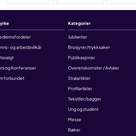
yrke
Kategorier
edlemsfordeler
Jubilanter
nns- og arbeidsvilkår
Brosjyrer/trykksaker
litsvalgt
Publikasjoner
rs og Konferanser
Overenskomster / Avtaler
m forbundet
Strøartikler
Profilartikler
Tekstiler/bagger
Ung og student
Messe
Bøker