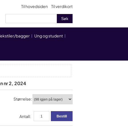
Til hovedsiden
Til verdikort
Tekstiler/bagger
Ung og student
n nr 2, 2024
Størrelse:
Antall: