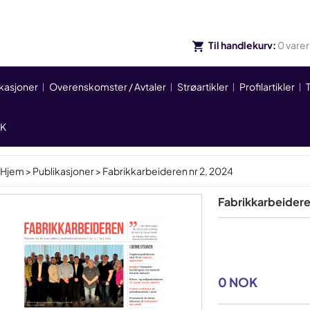
Til handlekurv:
0
varer
ikasjoner
Overenskomster / Avtaler
Strøartikler
Profilartikler
IK
Hjem
>
Publikasjoner
> Fabrikkarbeideren nr 2, 2024
Fabrikkarbeidere
0 NOK