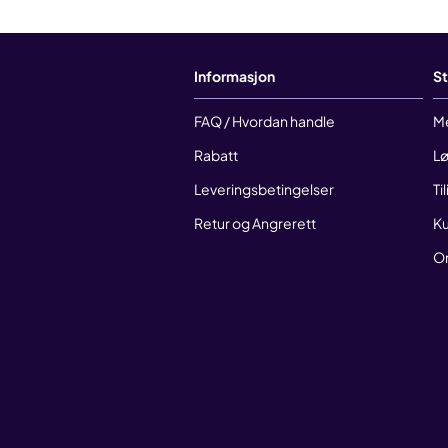
Informasjon
St
FAQ / Hvordan handle
M
Rabatt
Lø
Leveringsbetingelser
Ti
Retur og Angrerett
Ku
O