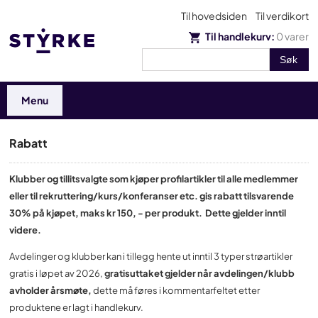
Til hovedsiden
Til verdikort
Til handlekurv:
0
varer
Menu
Rabatt
Klubber og tillitsvalgte som kjøper profilartikler til alle medlemmer
eller til rekruttering/kurs/konferanser etc. gis rabatt tilsvarende
30% på kjøpet, maks kr 150, - per produkt. Dette gjelder inntil
videre.
Avdelinger og klubber kan i tillegg hente ut inntil 3 typer strøartikler
gratis i løpet av 2026,
gratisuttaket gjelder når avdelingen/klubb
avholder årsmøte,
dette må føres i kommentarfeltet etter
produktene er lagt i handlekurv.