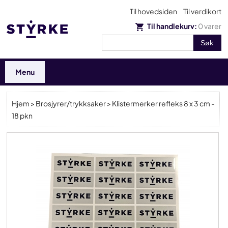
Til hovedsiden
Til verdikort
Til handlekurv:
0
varer
Menu
Hjem
>
Brosjyrer/trykksaker
> Klistermerker refleks 8 x 3 cm -
18 pkn