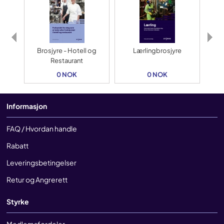
Brosjyre - Hotell og
Lærlingbrosjyre
Fly
Restaurant
0 NOK
0 NOK
Informasjon
FAQ / Hvordan handle
Rabatt
Leveringsbetingelser
Retur og Angrerett
Styrke