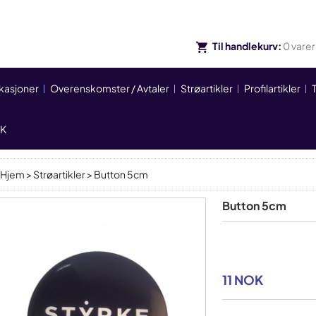
Til handlekurv:
0
varer
ikasjoner
Overenskomster / Avtaler
Strøartikler
Profilartikler
IK
Hjem
>
Strøartikler
> Button 5cm
Button 5cm
11 NOK