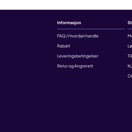
Informasjon
St
FAQ / Hvordan handle
M
Rabatt
Lø
Leveringsbetingelser
Ti
Retur og Angrerett
Ku
O