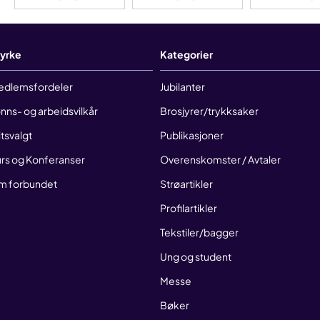
yrke
Kategorier
edlemsfordeler
Jubilanter
nns- og arbeidsvilkår
Brosjyrer/trykksaker
litsvalgt
Publikasjoner
rs og Konferanser
Overenskomster / Avtaler
m forbundet
Strøartikler
Profilartikler
Tekstiler/bagger
Ung og student
Messe
Bøker