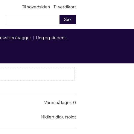
Til hovedsiden
Til verdikort
Tekstiler/bagger
Ung og student
Varer på lager: 0
Midlertidig utsolgt