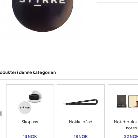
odukter i denne kategorien
Skopuss
Nøkkelbånd
Notebook + 
notes
13 NOK
18 NOK
22 NO