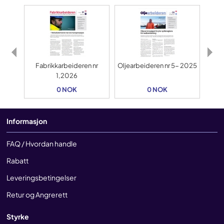
Fabrikkarbeideren nr
Oljearbeideren nr 5- 2025
Fab
1,2026
0 NOK
0 NOK
Informasjon
FAQ / Hvordan handle
Rabatt
Leveringsbetingelser
Retur og Angrerett
Styrke