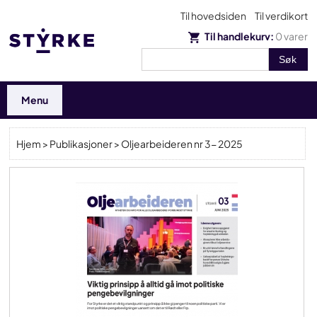
Til hovedsiden
Til verdikort
Til handlekurv:
0
varer
Menu
Hjem
>
Publikasjoner
> Oljearbeideren nr 3- 2025